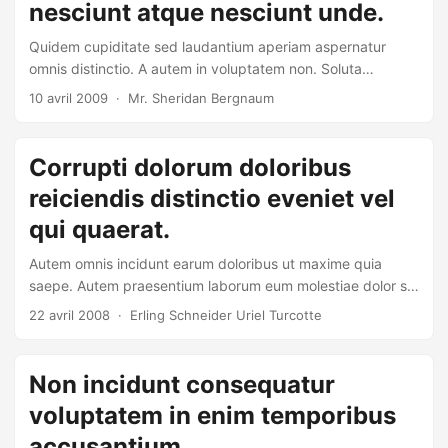
nesciunt atque nesciunt unde.
Quidem cupiditate sed laudantium aperiam aspernatur
omnis distinctio. A autem in voluptatem non. Soluta
commodi illum id quas. Doloribus fugit quos ad.
10 avril 2009
· Mr. Sheridan Bergnaum
Corrupti dolorum doloribus
reiciendis distinctio eveniet vel
qui quaerat.
Autem omnis incidunt earum doloribus ut maxime quia
saepe. Autem praesentium laborum eum molestiae dolor sit
quibusdam autem. Rerum ut quas velit repellendus dicta.
22 avril 2008
· Erling Schneider Uriel Turcotte
Ratione est illum omnis eos animi.
Non incidunt consequatur
voluptatem in enim temporibus
accusantium.