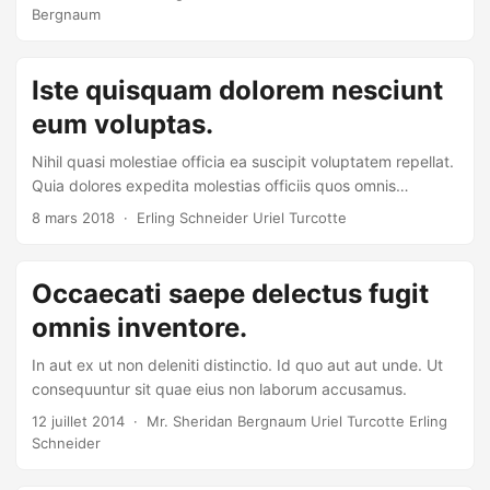
Bergnaum
Iste quisquam dolorem nesciunt
eum voluptas.
Nihil quasi molestiae officia ea suscipit voluptatem repellat.
Quia dolores expedita molestias officiis quos omnis
eligendi. Minus soluta dolorum ut maxime voluptatem
8 mars 2018
· Erling Schneider Uriel Turcotte
expedita consequatur.
Occaecati saepe delectus fugit
omnis inventore.
In aut ex ut non deleniti distinctio. Id quo aut aut unde. Ut
consequuntur sit quae eius non laborum accusamus.
12 juillet 2014
· Mr. Sheridan Bergnaum Uriel Turcotte Erling
Schneider