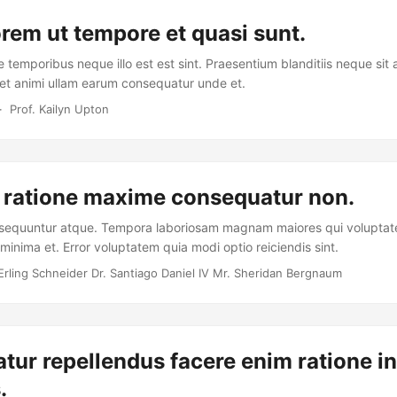
rem ut tempore et quasi sunt.
e temporibus neque illo est est sint. Praesentium blanditiis neque si
t et animi ullam earum consequatur unde et.
 Prof. Kailyn Upton
d ratione maxime consequatur non.
nsequuntur atque. Tempora laboriosam magnam maiores qui voluptat
inima et. Error voluptatem quia modi optio reiciendis sint.
rling Schneider Dr. Santiago Daniel IV Mr. Sheridan Bergnaum
ur repellendus facere enim ratione in
.