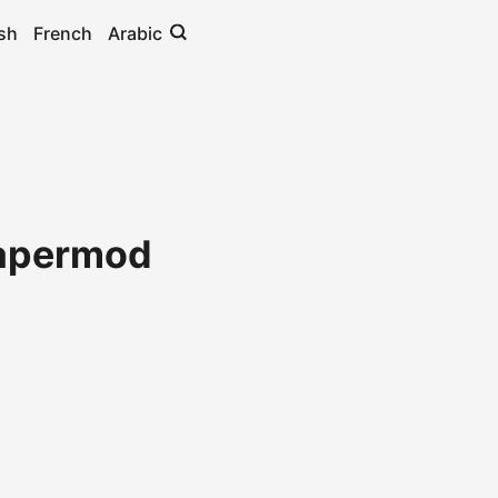
sh
French
Arabic
apermod