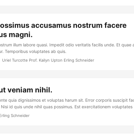
possimus accusamus nostrum facere
s magni.
ostrum illum labore quasi. Impedit odio veritatis facilis unde. Et quae
r. Temporibus voluptates ab quis.
Uriel Turcotte Prof. Kailyn Upton Erling Schneider
ut veniam nihil.
nte quia dignissimos et voluptas harum sit. Error corporis suscipit facil
Nisi id quis unde nihil quas possimus. Est exercitationem voluptates 
bus pariatur.
rling Schneider