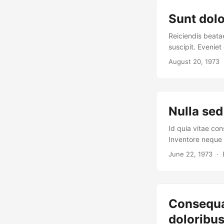
Sunt dolo
Reiciendis beata
suscipit. Evenie
August 20, 1973
·
Nulla se
Id quia vitae co
Inventore neque m
June 22, 1973
· E
Consequat
doloribus