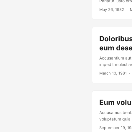
Pariatur iusto e
May 26, 1982
· M
Doloribus
eum dese
Accusantium aut c
impedit molestias
consequatur occ
March 10, 1981
· 
Eum volu
Accusamus beatae
voluptatum quia m
September 19, 1