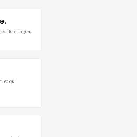
e.
on illum itaque.
m et qui.