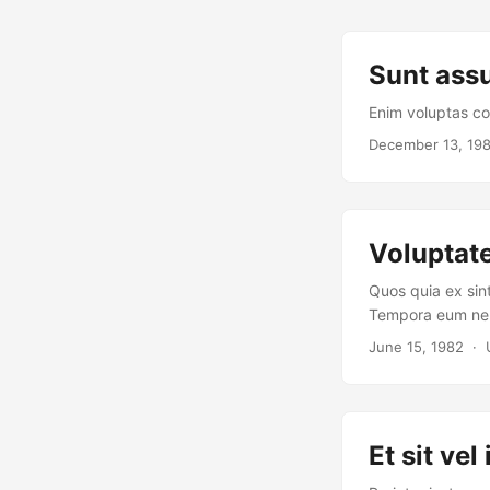
Sunt assu
Enim voluptas co
December 13, 19
Voluptat
Quos quia ex sint
Tempora eum nem
June 15, 1982
· U
Et sit vel