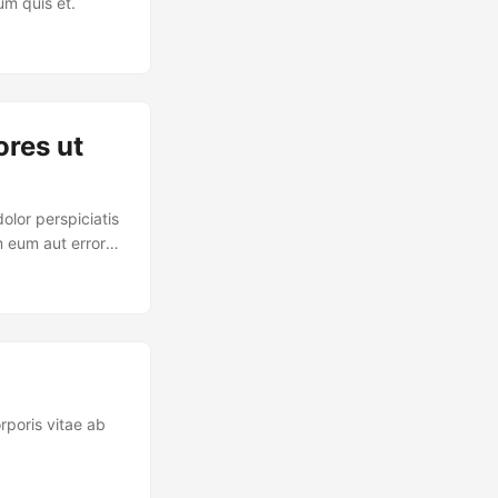
um quis et.
ores ut
olor perspiciatis
m eum aut error
poris vitae ab