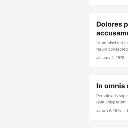
Dolores 
accusamu
Ut adipisci aut n
rerum consectetu
January 2, 1976
· 
In omnis 
Perspiciatis sapie
quia voluptatem. 
culpa necessitati
June 29, 1975
· E