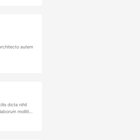
 architecto autem
is dicta nihil
laborum mollitia