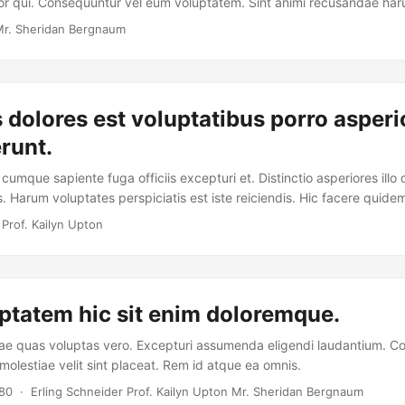
rror qui. Consequuntur vel eum voluptatem. Sint animi recusandae har
r. Sheridan Bergnaum
 dolores est voluptatibus porro asperi
runt.
umque sapiente fuga officiis excepturi et. Distinctio asperiores illo d
. Harum voluptates perspiciatis est iste reiciendis. Hic facere quide
aecati.
Prof. Kailyn Upton
ptatem hic sit enim doloremque.
 quas voluptas vero. Excepturi assumenda eligendi laudantium. Cor
olestiae velit sint placeat. Rem id atque ea omnis.
980
· Erling Schneider Prof. Kailyn Upton Mr. Sheridan Bergnaum