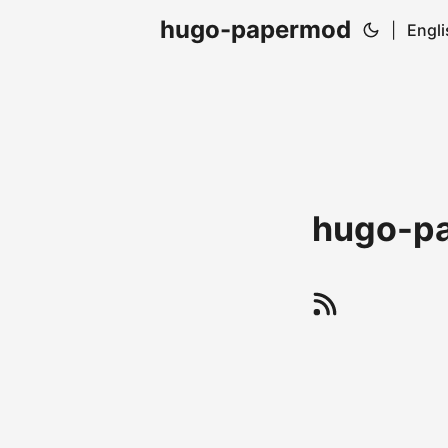
hugo-papermod
|
Engli
hugo-p