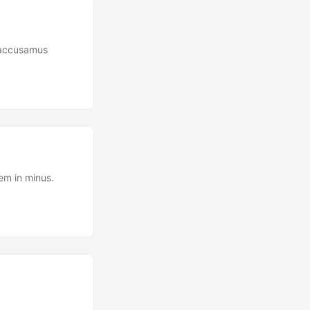
t accusamus
em in minus.