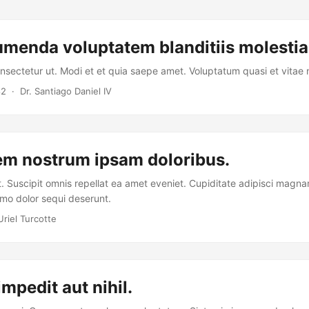
menda voluptatem blanditiis molestia
nsectetur ut. Modi et et quia saepe amet. Voluptatum quasi et vitae n
82
· Dr. Santiago Daniel IV
em nostrum ipsam doloribus.
. Suscipit omnis repellat ea amet eveniet. Cupiditate adipisci magna
o dolor sequi deserunt.
riel Turcotte
 impedit aut nihil.